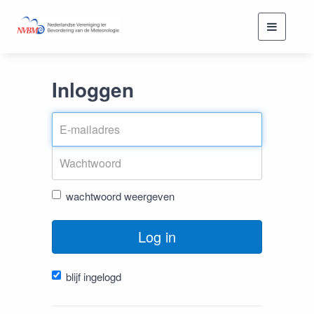
Toggle
navigati
Inloggen
wachtwoord weergeven
Log in
blijf ingelogd