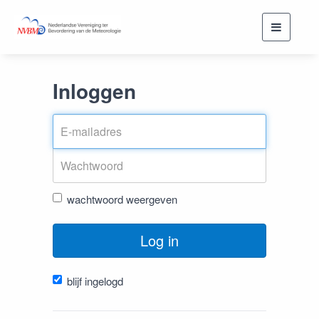
Toggle
navigati
Inloggen
wachtwoord weergeven
Log in
blijf ingelogd