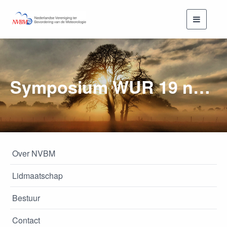
Toggle
navigati
Symposium WUR 19 november
Over NVBM
Lidmaatschap
Bestuur
Contact