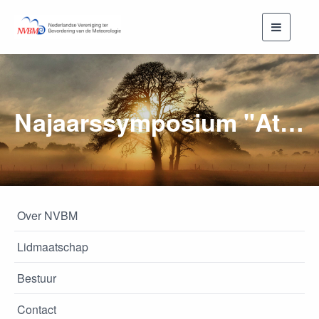
Toggle
navigati
Najaarssymposium "Atmospheric Circulation and Climate Changes"
Over NVBM
Lidmaatschap
Bestuur
Contact