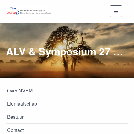
Toggle
navigati
ALV & Symposium 27 maart
Over NVBM
Lidmaatschap
Bestuur
Contact