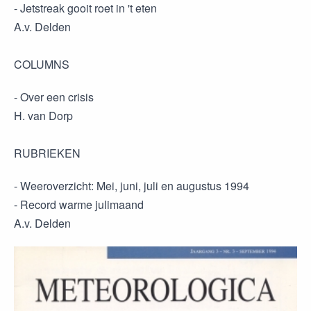
- Jetstreak gooit roet in 't eten
A.v. Delden
COLUMNS
- Over een crisis
H. van Dorp
RUBRIEKEN
- Weeroverzicht: Mei, juni, juli en augustus 1994
- Record warme julimaand
A.v. Delden