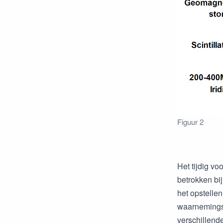
Figuur 2
Het tijdig vo
betrokken bi
het opstelle
waarnemingst
verschillende