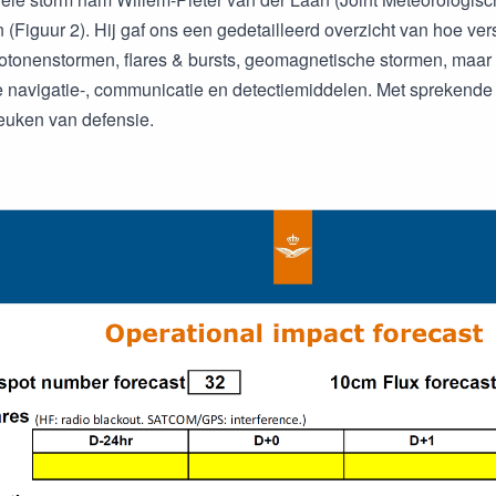
n (Figuur 2). Hij gaf ons een gedetailleerd overzicht van hoe v
otonenstormen, flares & bursts, geomagnetische stormen, maar oo
e navigatie-, communicatie en detectiemiddelen. Met sprekende 
keuken van defensie.