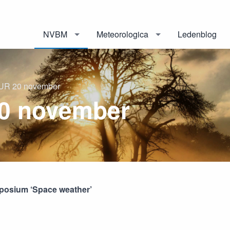
NVBM
Meteorologica
Ledenblog
UR 20 november
0 november
posium ‘Space weather’