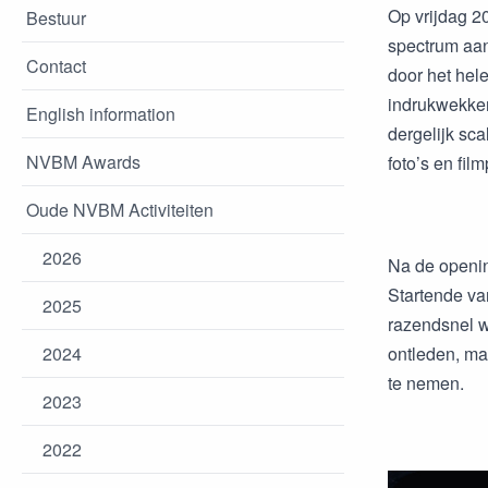
Op vrijdag 2
Bestuur
spectrum aan
Contact
door het hel
indrukwekken
English information
dergelijk sc
NVBM Awards
foto’s en fil
Oude NVBM Activiteiten
2026
Na de openin
Startende va
2025
razendsnel we
2024
ontleden, ma
te nemen.
2023
2022