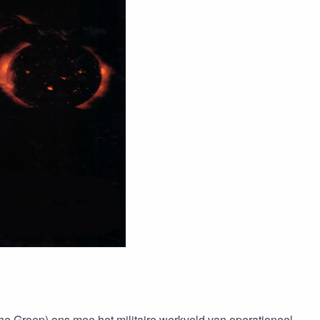
he Groep) ons mee het militaire werkveld van operationeel