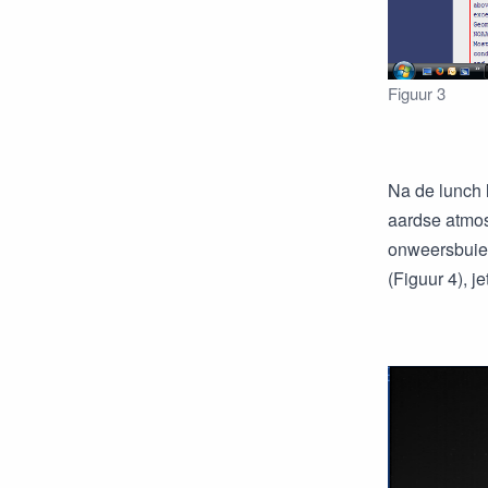
Figuur 3
Na de lunch 
aardse atmos
onweersbuien
(Figuur 4), j