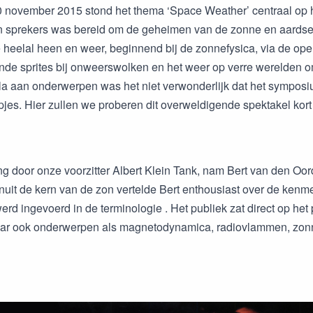
0 november 2015 stond het thema ‘Space Weather’ centraal op
 sprekers was bereid om de geheimen van de zonne en aardse a
e heelal heen en weer, beginnend bij de zonnefysica, via de ope
de sprites bij onweerswolken en het weer op verre werelden om 
ala aan onderwerpen was het niet verwonderlijk dat het symposium
mpjes. Hier zullen we proberen dit overweldigende spektakel kort
g door onze voorzitter Albert Klein Tank, nam Bert van den Oord
nuit de kern van de zon vertelde Bert enthousiast over de kenm
rd ingevoerd in de terminologie . Het publiek zat direct op het
ar ook onderwerpen als magnetodynamica, radiovlammen, zonnev