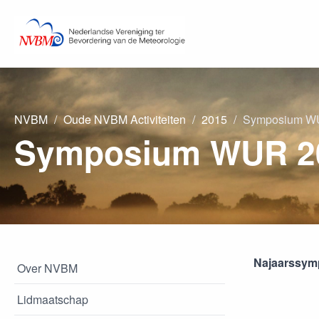
NVBM
Oude NVBM Activiteiten
2015
Symposium W
Symposium WUR 2
Najaarssym
Over NVBM
Lidmaatschap