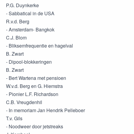
P.G. Duynkerke
- Sabbatical in de USA
R.v.d. Berg
- Amsterdam- Bangkok
C.J. Blom
- Bliksemfrequentie en hagelval
B. Zwart
- Dipool-blokkeringen
B. Zwart
- Bert Wartena met pensioen
W.v.d. Berg en G. Hiemstra
- Pionier L.F. Richardson
C.B. Vreugdenhil
- In memoriam Jan Hendrik Pelleboer
T.v. Gils
- Noodweer door jetstreaks