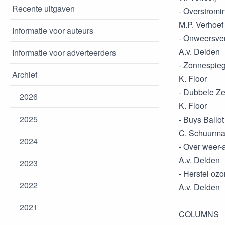
Recente uitgaven
- Overstrom
M.P. Verhoef
Informatie voor auteurs
- Onweersver
A.v. Delden
Informatie voor adverteerders
- Zonnespieg
Archief
K. Floor
- Dubbele Z
2026
K. Floor
2025
- Buys Ballo
C. Schuurm
2024
- Over weer
A.v. Delden
2023
- Herstel ozon
2022
A.v. Delden
2021
COLUMNS