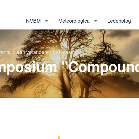
NVBM
Meteorologica
Ledenblog
ts in een veranderend Klimaat"