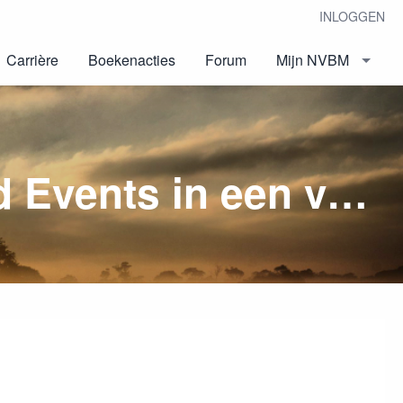
INLOGGEN
Carrière
Boekenacties
Forum
Mijn NVBM
NVBM voorjaarssymposium "Compound Events in een veranderend Klimaat"