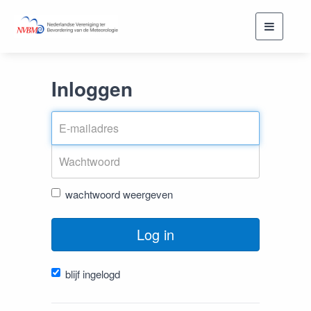
Toggle
navigati
Inloggen
wachtwoord weergeven
Log in
blijf ingelogd