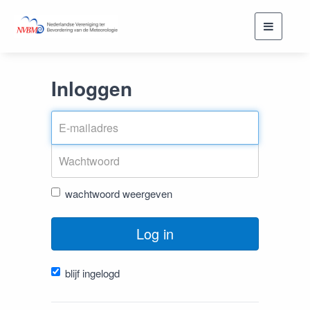
Toggle
navigati
Inloggen
wachtwoord weergeven
Log in
blijf ingelogd