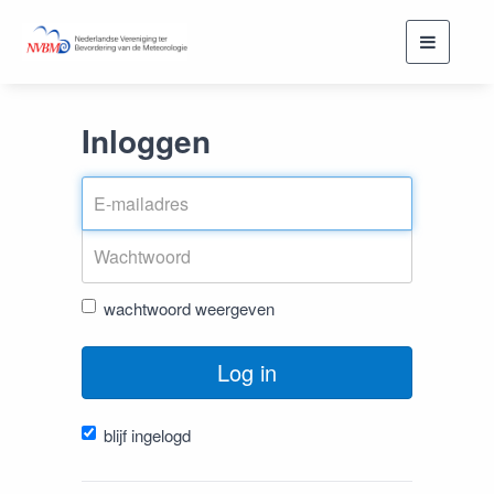
Toggle
navigati
Inloggen
wachtwoord weergeven
Log in
blijf ingelogd