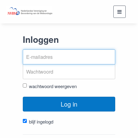
Toggle
navigati
Inloggen
wachtwoord weergeven
Log in
blijf ingelogd