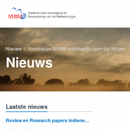
Nieuws
Nominaties NVBM scriptieprijs open t/m 19 juni
Nieuws
Laatste nieuws
Review en Research papers indienen kan nu in Journal of the European Meteorological Society