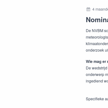
4 maand
Nomina
De NVBM scri
meteorologis
klimaatonder
onderzoek ui
Wie mag er
De wedstrijd
onderwerp me
ingediend wor
Specifieke aa